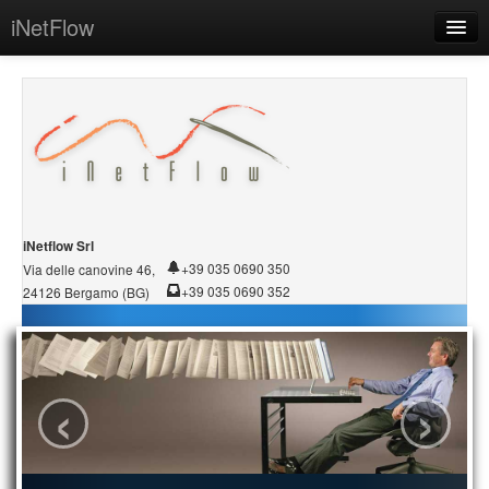
iNetFlow
Home
Azienda
Software
Sistemi
Servizi
iNetflow Srl
+39 035 0690 350
Via delle canovine 46,
Demo/Download
+39 035 0690 352
24126 Bergamo (BG)
Conservazione PEC
Contatti
‹
›
Intranet